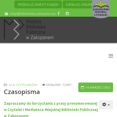
PRZEDŁUŻ ZWROT KSIĄŻKI
KATALOG ONLINE
mbp@biblioteka.zakopane.eu
DLA CZYTELNIKÓW
ODSŁONY: 12947
14 MARZEC 2012
Czasopisma
Zapraszamy do korzystania z prasy prenumerowanej
w Czytelni i Mediatece Miejskiej Biblioteki Publicznej
w Zakopanem.